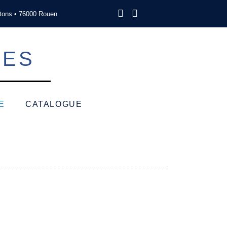
tons • 76000 Rouen
SES
E
CATALOGUE