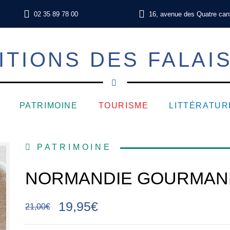
02 35 89 78 00
16, avenue des Quatre can
ITIONS DES FALAI
PATRIMOINE
TOURISME
LITTÉRATUR
PATRIMOINE
NORMANDIE GOURMAND
19,95€
21,00€