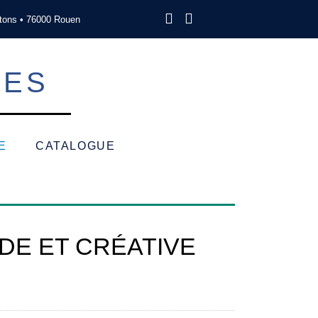
tons • 76000 Rouen
SES
E
CATALOGUE
E ET CRÉATIVE