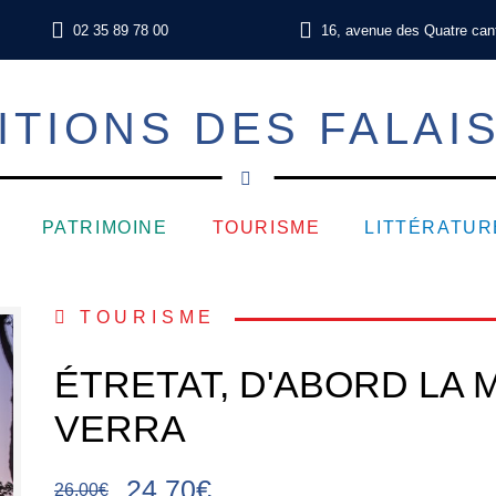
02 35 89 78 00
16, avenue des Quatre can
ITIONS DES FALAI
PATRIMOINE
TOURISME
LITTÉRATUR
TOURISME
ÉTRETAT, D'ABORD LA 
VERRA
24,70€
26,00€