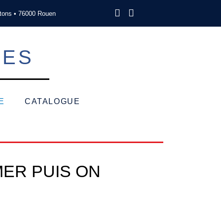
tons • 76000 Rouen
SES
E
CATALOGUE
MER PUIS ON