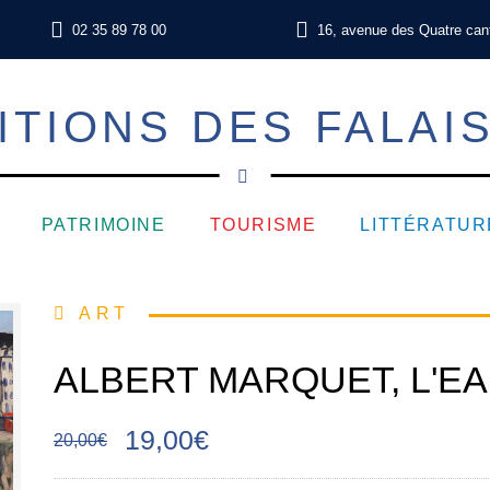
02 35 89 78 00
16, avenue des Quatre can
ITIONS DES FALAI
PATRIMOINE
TOURISME
LITTÉRATUR
ART
ALBERT MARQUET, L'EA
19,00€
20,00€