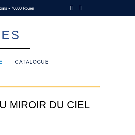
tons • 76000 Rouen
SES
E
CATALOGUE
U MIROIR DU CIEL